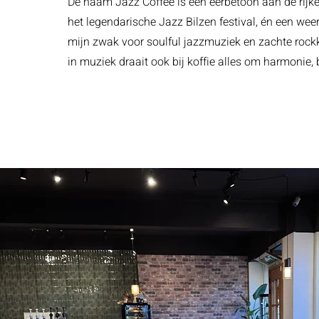
De naam Jazz Coffee is een eerbetoon aan de rijk
het legendarische Jazz Bilzen festival, én een wee
mijn zwak voor soulful jazzmuziek en zachte rock
in muziek draait ook bij koffie alles om harmonie,