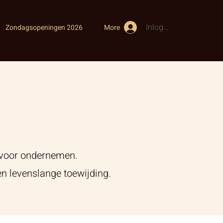
Inloggen
Winkelwagen
Zondagsopeningen 2026
More
e voor ondernemen.
en levenslange toewijding.