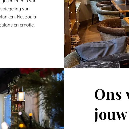
e geschiedenis van
rspiegeling van
klanken. Net zoals
 balans en emotie.
Ons 
jouw 